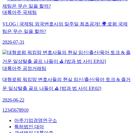
대륙아주 국제팀
VLOG | 국제팀 외국변호사의 일주일 최초공개! 🌍 로펌 국제
팀은 무슨 일을 할까?
2026-07-31
대륙아주 공정거래팀
대형로펌 워킹맘 변호사들의 현실 임신/출산/육아 토크 & 즐거
운 일상탈출 골프 나들이 ⛳ [밥과 법 사이 EP.02]
2026-06-22
1
2
3
4
5
6
7
8
9
10
아주기업경영연구소
특허법인 대아
관세법인 대륙아주