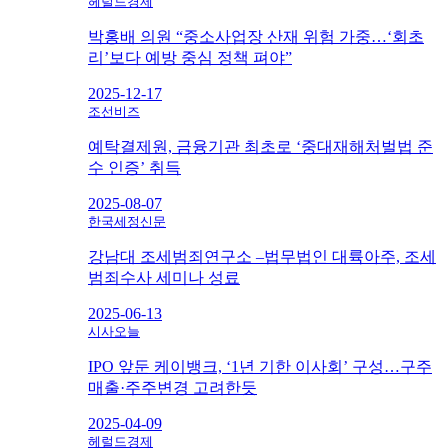
헤럴드경제
박홍배 의원 “중소사업장 산재 위험 가중…‘회초
리’보다 예방 중심 정책 펴야”
2025-12-17
조선비즈
예탁결제원, 금융기관 최초로 ‘중대재해처벌법 준
수 인증’ 취득
2025-08-07
한국세정신문
강남대 조세범죄연구소 –법무법인 대륙아주, 조세
범죄수사 세미나 성료
2025-06-13
시사오늘
IPO 앞둔 케이뱅크, ‘1년 기한 이사회’ 구성…구주
매출·주주변경 고려한듯
2025-04-09
헤럴드경제