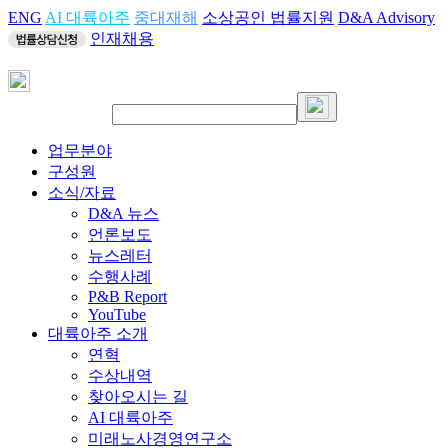
ENG
AI 대륙아주
중대재해
소상공인 법률지원
D&A Advisory
인재채용
업무분야
구성원
소식/자료
D&A 뉴스
언론보도
뉴스레터
수행사례
P&B Report
YouTube
대륙아주 소개
연혁
수상내역
찾아오시는 길
AI 대륙아주
미래노사경영연구소