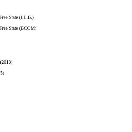
e State (LL.B.)
ee State (BCOM)
013)
5)