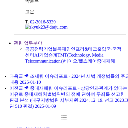
박윤옥
고문
T.
02-3016-5339
관련 업무분야
공공전략
기업
블록체인
인프라&테크
출입국·국적
센터
AI
기업승계
TMT(Technology, Media,
Telecommunications)
바이오/헬스케어
중대재해
다음글
조세팀 이슈리포트 - 2024년 세법 개정법률의 주
내용
2025-01-10
이전글
중대재해팀 이슈리포트 - 상당인과관계가 없다는
이유로 중대재해처벌법위반의 점에 관하여 무죄를 선고한
판결 분석 (대구지방법원 서부지원 2024. 12. 19. 선고 2023
단 510 판결)
2025-01-09