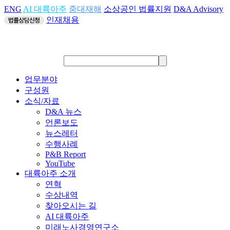
ENG
AI 대륙아주
중대재해
소상공인 법률지원
D&A Advisory
인재채용
업무분야
구성원
소식/자료
D&A 뉴스
언론보도
뉴스레터
수행사례
P&B Report
YouTube
대륙아주 소개
연혁
수상내역
찾아오시는 길
AI 대륙아주
미래노사경영연구소