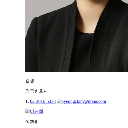
김경
외국변호사
T.
02-3016-5338
이관희