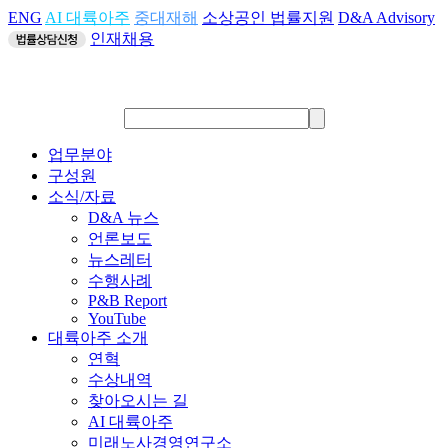
ENG
AI 대륙아주
중대재해
소상공인 법률지원
D&A Advisory
인재채용
업무분야
구성원
소식/자료
D&A 뉴스
언론보도
뉴스레터
수행사례
P&B Report
YouTube
대륙아주 소개
연혁
수상내역
찾아오시는 길
AI 대륙아주
미래노사경영연구소