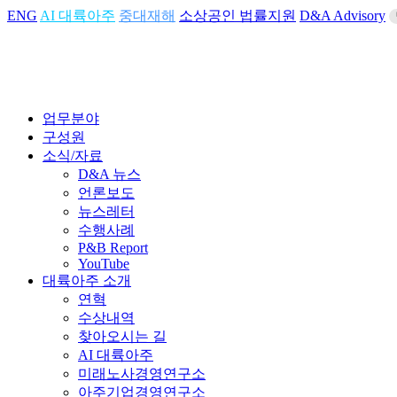
ENG
AI 대륙아주
중대재해
소상공인 법률지원
D&A Advisory
업무분야
구성원
소식/자료
D&A 뉴스
언론보도
뉴스레터
수행사례
P&B Report
YouTube
대륙아주 소개
연혁
수상내역
찾아오시는 길
AI 대륙아주
미래노사경영연구소
아주기업경영연구소