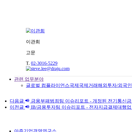
이관희
고문
T.
02-3016-5229
관련 업무분야
글로벌 컴플라이언스
국제
국제거래
해외투자/외국
다음글
금융부패범죄팀 이슈리포트 - 개정된 전기통신금융
이전글
IB/금융투자팀 이슈리포트 - 전자지급결제대행
아주기업경영연구소