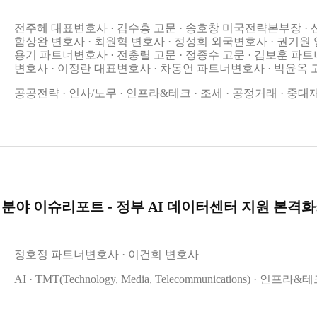
전주혜 대표변호사
김수흥 고문
송호창 미국전략본부장
함상완 변호사
최원혁 변호사
정성희 외국변호사
권기원
용기 파트너변호사
전충렬 고문
정종수 고문
김보훈 파트
변호사
이정란 대표변호사
차동언 파트너변호사
박윤옥 
공공전략
인사/노무
인프라&테크
조세
공정거래
중대
 분야 이슈리포트 - 정부 AI 데이터센터 지원 본격화: 범부처 종합
정호정 파트너변호사
이건희 변호사
AI
TMT(Technology, Media, Telecommunications)
인프라&테