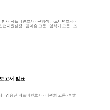
신병재 파트너변호사
윤형석 파트너변호사
 입법지원실장
김계홍 고문
임석기 고문
조
 보고서 발표
사
김승진 파트너변호사
이관희 고문
박희