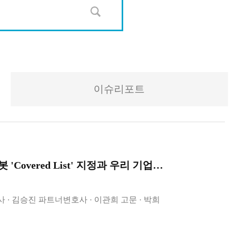
이슈리포트
ed List' 지정과 우리 기업의 대응 전략
사
김승진 파트너변호사
이관희 고문
박희