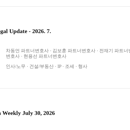
al Update - 2026. 7.
차동언 파트너변호사
김보훈 파트너변호사
전재기 파트너
변호사
현용선 파트너변호사
인사/노무
건설/부동산
IP
조세
형사
 Weekly July 30, 2026