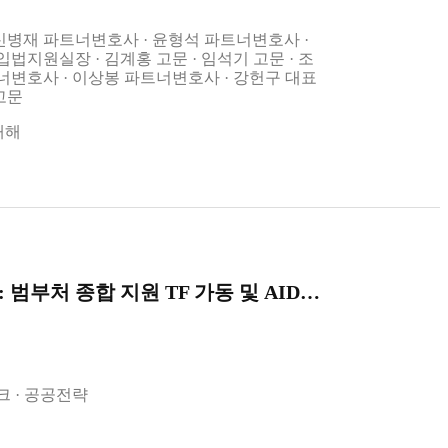
신병재 파트너변호사
윤형석 파트너변호사
 입법지원실장
김계홍 고문
임석기 고문
조
너변호사
이상봉 파트너변호사
강헌구 대표
고문
재해
 지원 TF 가동 및 AIDC 얼라이언스 출범
크
공공전략