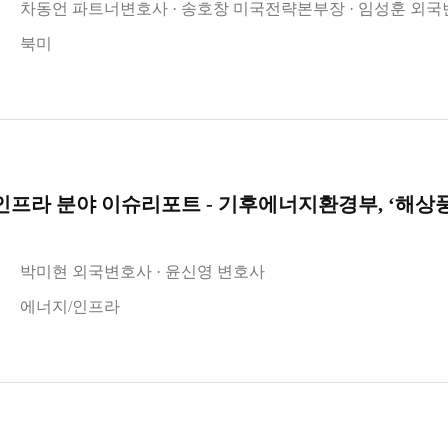
차동언 파트너변호사
송호창 미국전략본부장
임성훈 외국
북미
프라 분야 이슈리포트 - 기후에너지환경부, ‘해상풍
박미현 외국변호사
윤신영 변호사
에너지/인프라