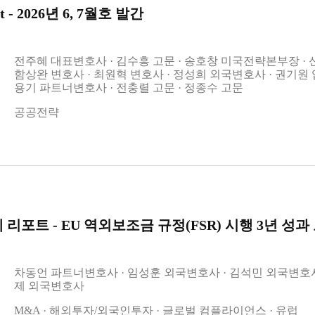
t - 2026년 6, 7월호 발간
전주혜 대표변호사
김수흥 고문
송호창 미국전략본부장
함상완 변호사
최원혁 변호사
정성희 외국변호사
권기원
용기 파트너변호사
전충렬 고문
정종수 고문
공공전략
리포트 - EU 역외보조금 규정(FSR) 시행 3년 성과
차동언 파트너변호사
임성훈 외국변호사
김석민 외국변호
제 외국변호사
M&A
해외투자/외국인투자
글로벌 컴플라이언스
유럽