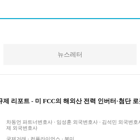
뉴스레터
 리포트 - 미 FCC의 해외산 전력 인버터·첨단 로봇 'Cover
차동언 파트너변호사
임성훈 외국변호사
김석민 외국변호
제 외국변호사
국제거래
컴플라이언스
북미