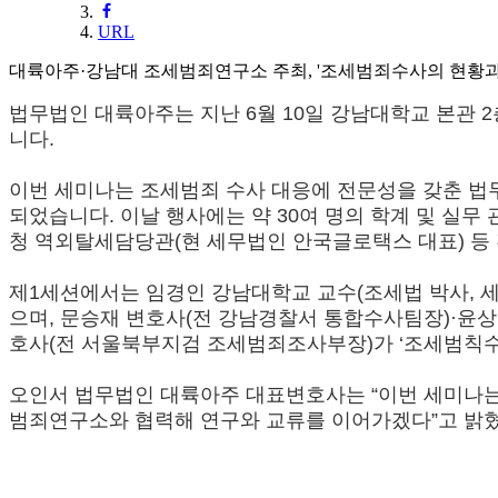
URL
대륙아주·강남대 조세범죄연구소 주최, '조세범죄수사의 현황과
법무법인 대륙아주는 지난 6월 10일 강남대학교 본관 
니다.
이번 세미나는 조세범죄 수사 대응에 전문성을 갖춘 법
되었습니다.
이날 행사에는 약 30여 명의 학계 및 실무
청 역외탈세담당관(현 세무법인 안국글로택스 대표) 등
제1세션에서는 임경인 강남대학교 교수(조세법 박사, 세
으며, 문승재 변호사(전 강남경찰서 통합수사팀장)·윤
호사(전 서울북부지검 조세범죄조사부장)가 ‘조세범칙수
오인서 법무법인 대륙아주 대표변호사는 “이번 세미나는
범죄연구소와 협력해 연구와 교류를 이어가겠다”고 밝