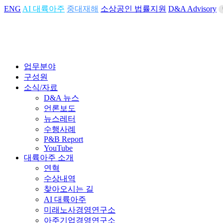
ENG
AI 대륙아주
중대재해
소상공인 법률지원
D&A Advisory
업무분야
구성원
소식/자료
D&A 뉴스
언론보도
뉴스레터
수행사례
P&B Report
YouTube
대륙아주 소개
연혁
수상내역
찾아오시는 길
AI 대륙아주
미래노사경영연구소
아주기업경영연구소