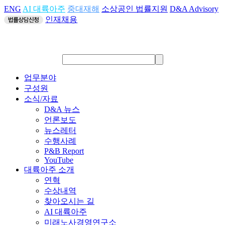
ENG
AI 대륙아주
중대재해
소상공인 법률지원
D&A Advisory
인재채용
업무분야
구성원
소식/자료
D&A 뉴스
언론보도
뉴스레터
수행사례
P&B Report
YouTube
대륙아주 소개
연혁
수상내역
찾아오시는 길
AI 대륙아주
미래노사경영연구소