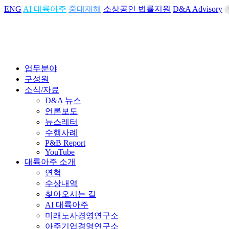
ENG
AI 대륙아주
중대재해
소상공인 법률지원
D&A Advisory
업무분야
구성원
소식/자료
D&A 뉴스
언론보도
뉴스레터
수행사례
P&B Report
YouTube
대륙아주 소개
연혁
수상내역
찾아오시는 길
AI 대륙아주
미래노사경영연구소
아주기업경영연구소