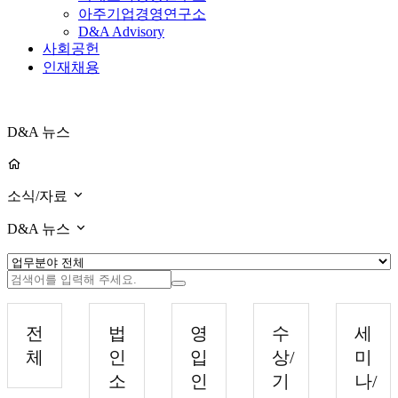
아주기업경영연구소
D&A Advisory
사회공헌
인재채용
D&A 뉴스
소식/자료
D&A 뉴스
전
법
영
수
세
체
인
입
상/
미
소
인
기
나/