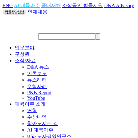
ENG
AI 대륙아주
중대재해
소상공인 법률지원
D&A Advisory
인재채용
업무분야
구성원
소식/자료
D&A 뉴스
언론보도
뉴스레터
수행사례
P&B Report
YouTube
대륙아주 소개
연혁
수상내역
찾아오시는 길
AI 대륙아주
미래노사경영연구소