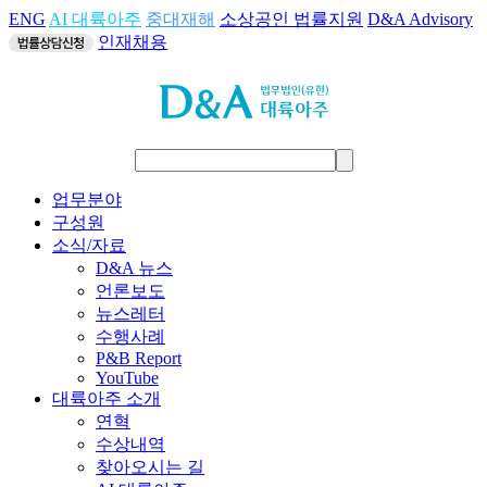
ENG
AI 대륙아주
중대재해
소상공인 법률지원
D&A Advisory
인재채용
업무분야
구성원
소식/자료
D&A 뉴스
언론보도
뉴스레터
수행사례
P&B Report
YouTube
대륙아주 소개
연혁
수상내역
찾아오시는 길