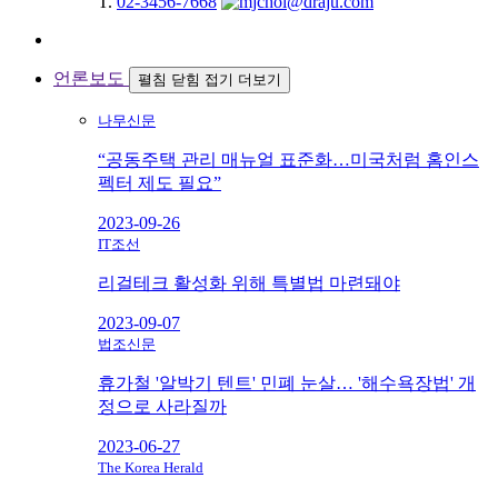
T.
02-3456-7668
언론보도
펼침
닫힘
접기
더보기
나무신문
“공동주택 관리 매뉴얼 표준화…미국처럼 홈인스
펙터 제도 필요”
2023-09-26
IT조선
리걸테크 활성화 위해 특별법 마련돼야
2023-09-07
법조신문
휴가철 '알박기 텐트' 민폐 눈살… '해수욕장법' 개
정으로 사라질까
2023-06-27
The Korea Herald