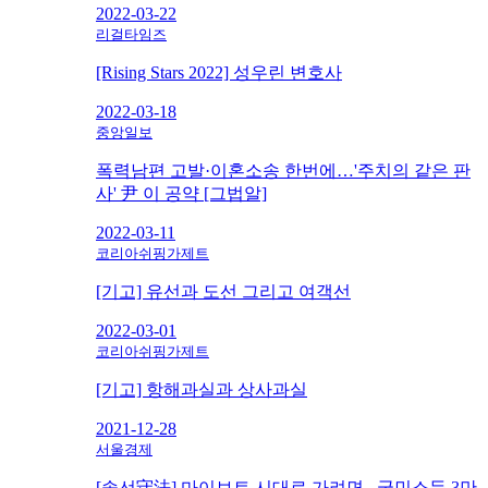
2022-03-22
리걸타임즈
[Rising Stars 2022] 성우린 변호사
2022-03-18
중앙일보
폭력남편 고발·이혼소송 한번에…'주치의 같은 판
사' 尹 이 공약 [그법알]
2022-03-11
코리아쉬핑가제트
[기고] 유선과 도선 그리고 여객선
2022-03-01
코리아쉬핑가제트
[기고] 항해과실과 상사과실
2021-12-28
서울경제
[솔선守法] 마이보트 시대로 가려면...국민소득 3만